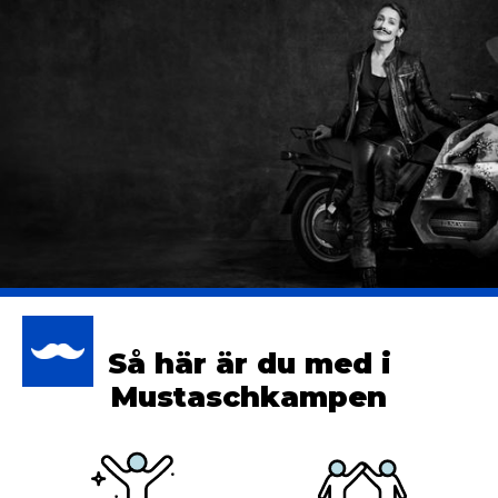
ATPERSON
RETAG
Så här är du med i
Mustaschkampen
E ALLA
MLINGAR
M STÖDJER