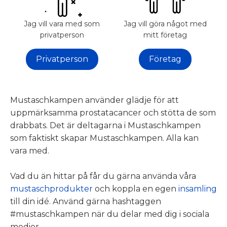
SCHKAMPEN
Jag vill vara med som
Jag vill göra något med
privatperson
mitt företag
BBSHOP
Privatperson
Företag
HIT
GÅR
DIN
GÅVA
Mustaschkampen använder glädje för att
uppmärksamma prostatacancer och stötta de som
drabbats. Det är deltagarna i Mustaschkampen
NTAKT
som faktiskt skapar Mustaschkampen. Alla kan
vara med.
Vad du än hittar på får du gärna använda våra
mustaschprodukter
och koppla en egen
insamling
till din idé. Använd gärna hashtaggen
#mustaschkampen när du delar med dig i sociala
medier.