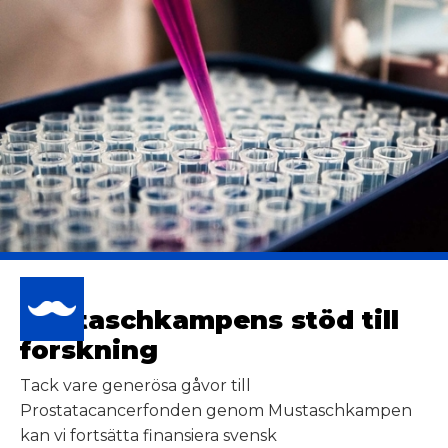
ATPERSON
RETAG
Mustaschkampens stöd till
forskning
E ALLA
MLINGAR
Tack vare generösa gåvor till
Prostatacancerfonden genom Mustaschkampen
kan vi fortsätta finansiera svensk
M STÖDJER