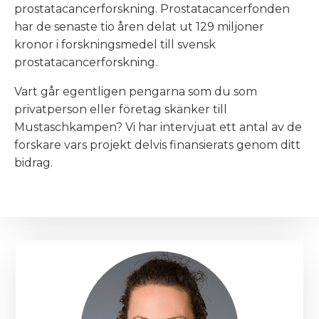
SCHKAMPEN
prostatacancerforskning. Prostatacancerfonden
har de senaste tio åren delat ut 129 miljoner
kronor i forskningsmedel till svensk
BBSHOP
prostatacancerforskning.
Vart går egentligen pengarna som du som
HIT
GÅR
privatperson eller företag skänker till
DIN
Mustaschkampen? Vi har intervjuat ett antal av de
GÅVA
forskare vars projekt delvis finansierats genom ditt
bidrag.
NTAKT