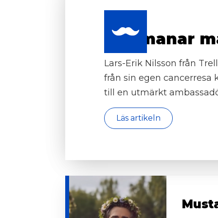
Uppmanar män
Lars-Erik Nilsson från Tre
från sin egen cancerres
till en utmärkt ambassad
Läs artikeln
Must