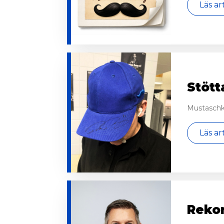
Läs ar
Stött
Mustaschk
Läs ar
Reko