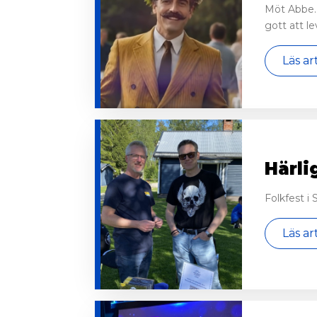
Möt Abbe. 
gott att le
Läs ar
Härli
Folkfest i
Läs ar