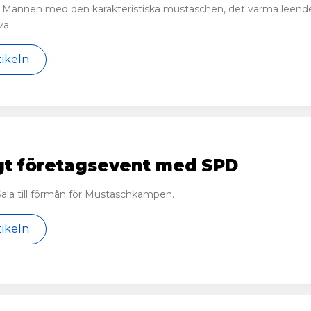
Mannen med den karakteristiska mustaschen, det varma leendet oc
va.
tikeln
gt företagsevent med SPD
 Sala till förmån för Mustaschkampen.
tikeln