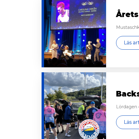
Årets
Mustaschk
Läs ar
Backs
Lördagen d
Läs ar