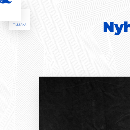
MENY

Nyh
TILLBAKA