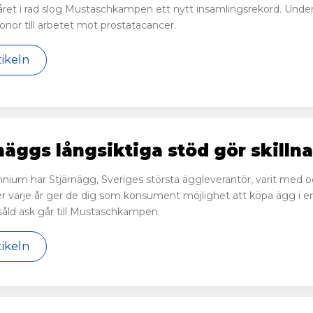
 året i rad slog Mustaschkampen ett nytt insamlingsrekord. Unde
ronor till arbetet mot prostatacancer.
tikeln
näggs långsiktiga stöd gör skilln
nnium har Stjärnägg, Sveriges största äggleverantör, varit med
 varje år ger de dig som konsument möjlighet att köpa ägg i en
såld ask går till Mustaschkampen.
tikeln