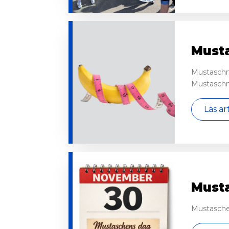
Musta
Mustaschmi
Mustaschm
Läs ar
Must
Mustaschen