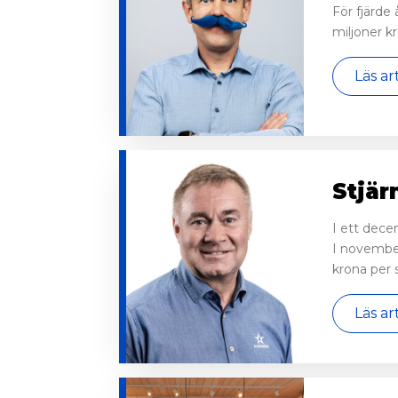
För fjärde
miljoner k
Läs ar
Stjär
I ett dece
I november
krona per 
Läs ar