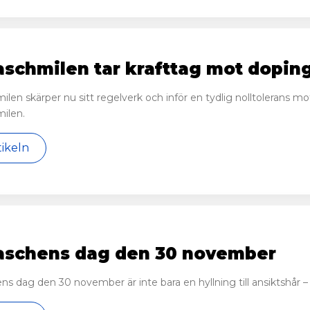
schmilen tar krafttag mot dopin
len skärper nu sitt regelverk och inför en tydlig nolltolerans m
ilen.
tikeln
aschens dag den 30 november
s dag den 30 november är inte bara en hyllning till ansiktshår – d