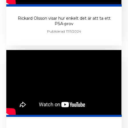
SCHKAMPEN
Rickard Olsson visar hur enkelt det är att ta ett
BBSHOP
PSA-prov
Publicerad
17/1/2024
HIT
GÅR
DIN
GÅVA
NTAKT