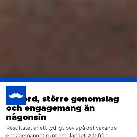
Rekord, större genomslag
och engagemang än
någonsin
Resultatet är ett tydligt bevis på det växande
engagemanget runt om i landet. Allt från