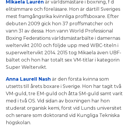
Mikaela Laurén
är världsmästare i boxning, f d
elitsimmare och föreläsare. Hon är därtill Sveriges
mest framgångsrika kvinnliga proffsboxare. Efter
debuten 2009 gick hon 37 proffsmatcher och
vann 31 av dessa. Hon vann World Professional
Boxing Federations världsmästarbälte i damernas
weltervikt 2010 och följde upp med WBC-titeln i
superweltervikt 2014. 2015 tog Mikaela även UBF-
bältet och hon har totalt sex VM-titlar i kategorin
Super Weltervikt.
Anna Laurell Nash
är den första kvinna som
utsetts till årets boxare i Sverige. Hon har tagit två
VM-guld, tre EM-guld och åtta SM-guld samt varit
med i två OS. Vid sidan av boxningen har hon
studerat organisk kemi, först vid Lunds universitet
och senare som doktorand vid Kungliga Tekniska
högskolan.