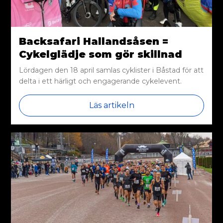
Backsafari Hallandsåsen =
Cykelglädje som gör skillnad
Lördagen den 18 april samlas cyklister i Båstad för att
delta i ett härligt och engagerande cykelevent.
Läs artikeln