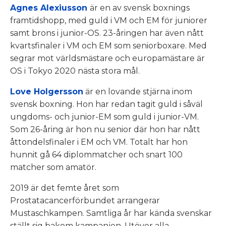
Agnes Alexiusson
är en av svensk boxnings
framtidshopp, med guld i VM och EM för juniorer
samt brons i junior-OS. 23-åringen har även nått
kvartsfinaler i VM och EM som seniorboxare. Med
segrar mot världsmästare och europamästare är
OS i Tokyo 2020 nästa stora mål.
Love Holgersson
är en lovande stjärna inom
svensk boxning. Hon har redan tagit guld i såväl
ungdoms- och junior-EM som guld i junior-VM.
Som 26-åring är hon nu senior där hon har nått
åttondelsfinaler i EM och VM. Totalt har hon
hunnit gå 64 diplommatcher och snart 100
matcher som amatör.
2019 är det femte året som
Prostatacancerförbundet arrangerar
Mustaschkampen. Samtliga år har kända svenskar
ställt sig bakom kampanjen. Utöver alla