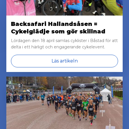
Backsafari Hallandsåsen =
Cykelglädje som gör skillnad
Lördagen den 18 april samlas cyklister i Båstad för att
delta i ett härligt och engagerande cykelevent.
Läs artikeln