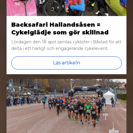
Backsafari Hallandsåsen =
Cykelglädje som gör skillnad
Lördagen den 18 april samlas cyklister i Båstad för att
delta i ett härligt och engagerande cykelevent.
Läs artikeln