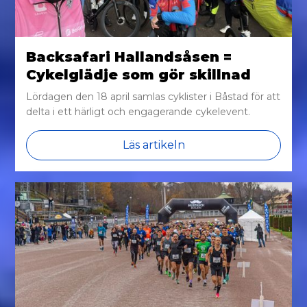
Backsafari Hallandsåsen =
Cykelglädje som gör skillnad
Lördagen den 18 april samlas cyklister i Båstad för att
delta i ett härligt och engagerande cykelevent.
Läs artikeln