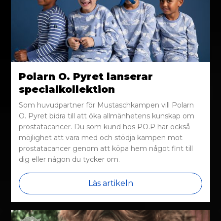
Polarn O. Pyret lanserar
specialkollektion
Som huvudpartner för Mustaschkampen vill Polarn
O. Pyret bidra till att öka allmänhetens kunskap om
prostatacancer. Du som kund hos PO.P har också
möjlighet att vara med och stödja kampen mot
prostatacancer genom att köpa hem något fint till
dig eller någon du tycker om.
Läs artikeln